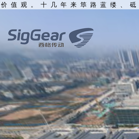
心价值观。十几年来筚路蓝缕、