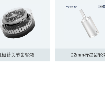
22mm行星齿轮箱
SG-2877轮毂减