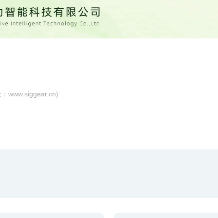
处：
www.siggear.cn
)