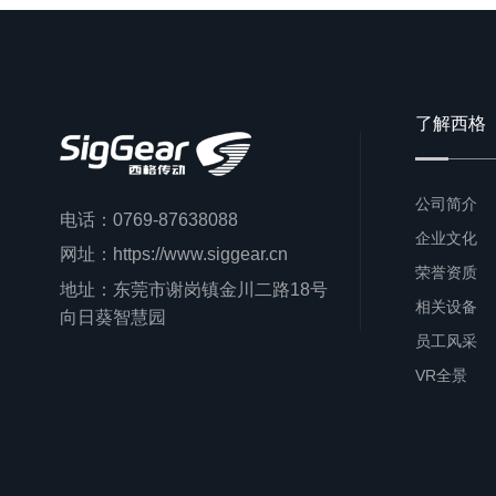
了解西格
公司简介
电话：0769-87638088
企业文化
网址：https://www.siggear.cn
荣誉资质
地址：东莞市谢岗镇金川二路18号
相关设备
向日葵智慧园
员工风采
VR全景